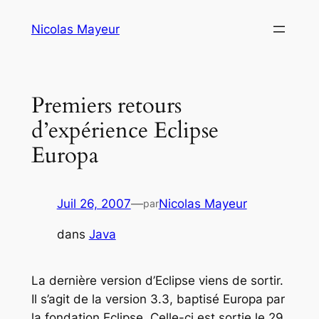
Aller
Nicolas Mayeur
au
contenu
Premiers retours
d’expérience Eclipse
Europa
Juil 26, 2007
—
Nicolas Mayeur
par
dans
Java
La dernière version d’Eclipse viens de sortir.
Il s’agit de la version 3.3, baptisé
Europa
par
la fondation Eclipse. Celle-ci est sortie le 29