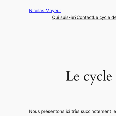
Aller
Nicolas Mayeur
au
Qui suis-je?
Contact
Le cycle d
contenu
Le cycle
Nous présentons ici très succinctement l