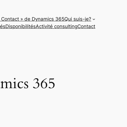
« Contact » de Dynamics 365
Qui suis-je?
tés
Disponibilités
Activité consulting
Contact
amics 365